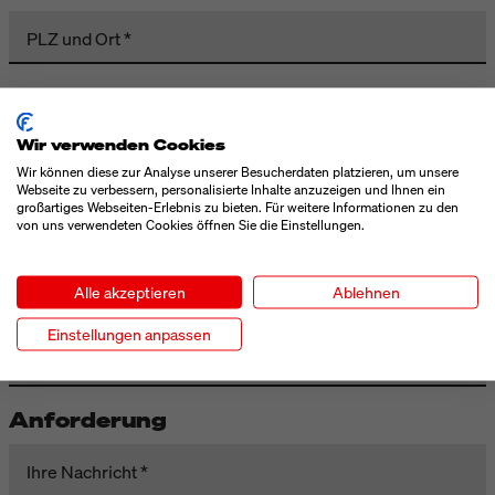
PLZ und Ort
Kontaktdaten
Wir verwenden Cookies
Vorname
Wir können diese zur Analyse unserer Besucherdaten platzieren, um unsere
Webseite zu verbessern, personalisierte Inhalte anzuzeigen und Ihnen ein
großartiges Webseiten-Erlebnis zu bieten. Für weitere Informationen zu den
Nachname
von uns verwendeten Cookies öffnen Sie die Einstellungen.
Telefon
Alle akzeptieren
Ablehnen
Einstellungen anpassen
E-Mail
Anforderung
Ihre Nachricht