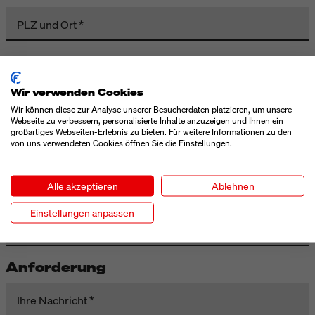
PLZ und Ort
Kontaktdaten
Wir verwenden Cookies
Vorname
Wir können diese zur Analyse unserer Besucherdaten platzieren, um unsere
Webseite zu verbessern, personalisierte Inhalte anzuzeigen und Ihnen ein
großartiges Webseiten-Erlebnis zu bieten. Für weitere Informationen zu den
Nachname
von uns verwendeten Cookies öffnen Sie die Einstellungen.
Telefon
Alle akzeptieren
Ablehnen
Einstellungen anpassen
E-Mail
Anforderung
Ihre Nachricht