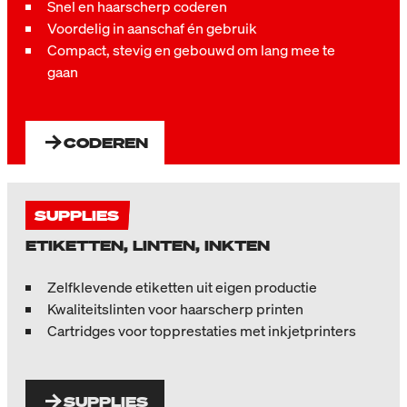
Snel en haarscherp coderen
Voordelig in aanschaf én gebruik
Compact, stevig en gebouwd om lang mee te
gaan
CODEREN
SUPPLIES
ETIKETTEN, LINTEN, INKTEN
Zelfklevende etiketten uit eigen productie
Kwaliteitslinten voor haarscherp printen
Cartridges voor topprestaties met inkjetprinters
SUPPLIES