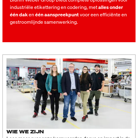
industriële etikettering en codering, met
alles onder
één dak
en
één aanspreekpunt
voor een efficiënte en
gestroomlijnde samenwerking.
WIE WE ZIJN