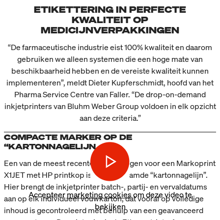
ETIKETTERING IN PERFECTE
KWALITEIT OP
MEDICIJNVERPAKKINGEN
“De farmaceutische industrie eist 100% kwaliteit en daarom
gebruiken we alleen systemen die een hoge mate van
beschikbaarheid hebben en de vereiste kwaliteit kunnen
implementeren”, meldt Dieter Kupferschmidt, hoofd van het
Pharma Service Centre van Faller. “De drop-on-demand
inkjetprinters van Bluhm Weber Group voldoen in elk opzicht
aan deze criteria.”
COMPACTE MARKER OP DE
“KARTONNAGELIJN
Een van de meest recente toepassingen voor een Markoprint
X1JET met HP printkop is de zogenaamde “kartonnagelijn”.
Hier brengt de inkjetprinter batch-, partij- en vervaldatums
Accepteer
marketing cookies
om deze video te
aan op elk individueel vouwkarton, dat vooraf op volledige
bekijken
inhoud is gecontroleerd met behulp van een geavanceerd