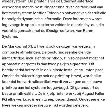
weegsysteem. De printer is via de Ethernet-interface
verbonden met de besturingseenheid van de fabrikant van
het meetsysteem Mettler-Toledo en ontvangt van daaruit alle
benodigde dynamische informatie. Deze informatie wordt
ingevoegd in speciale externe velden in de printlay-out, die
vooraf is gemaakt met de iDesign software van Buhm
Systeme.
De Markoprint X1JET werd ook gekozen vanwege zijn
compacte afmetingen. De besturingseenheid en de
inktcartridge, inclusief de printkop, zijn zo geplaatst dat het
apparaat niet groter is dan twee pakjes sigaretten. Dit
betekent dat het zelfs in de kleinste installatieruimten past.
Omdat de inktcartridge ook de printkop bevat, wordt elke
keer dat het verbruiksartikel wordt vervangen een nieuwe
printkop aan het systeem toegevoegd. Dit garandeert de
beste printkwaliteit. De inkjetprinter werkt bij August Faller
KG elke werkdag in een tweeploegendienst. Ongeveer elke
twee weken moet er nieuwe inkt worden geleverd.