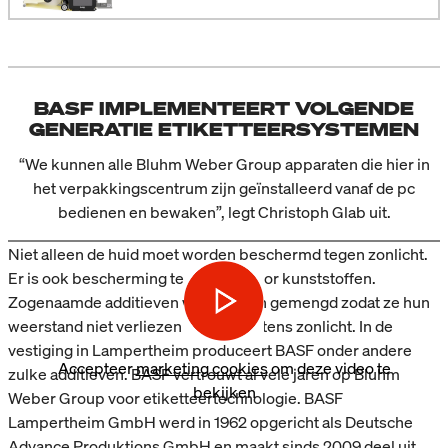
BASF IMPLEMENTEERT VOLGENDE
GENERATIE ETIKETTEERSYSTEMEN
“We kunnen alle Bluhm Weber Group apparaten die hier in
het verpakkingscentrum zijn geïnstalleerd vanaf de pc
bedienen en bewaken”, legt Christoph Glab uit.
Niet alleen de huid moet worden beschermd tegen zonlicht.
Er is ook bescherming tegen licht voor kunststoffen.
Zogenaamde additieven worden erin gemengd zodat ze hun
weerstand niet verliezen ondanks intens zonlicht. In de
vestiging in Lampertheim produceert BASF onder andere
Accepteer
marketing cookies
om deze video te
zulke additieven. BASF vertrouwt al vele jaren op Bluhm
bekijken
Weber Group voor etiketteertechnologie. BASF
Lampertheim GmbH werd in 1962 opgericht als Deutsche
Advance Produktions GmbH en maakt sinds 2009 deel uit