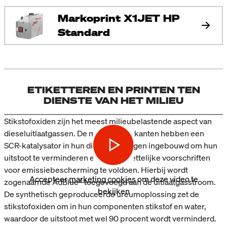
Markoprint X1JET HP
Standard
ETIKETTEREN EN PRINTEN TEN
DIENSTE VAN HET MILIEU
Stikstofoxiden zijn het meest milieubelastende aspect van
dieseluitlaatgassen. De meeste fabrikanten hebben een
SCR-katalysator in hun dieselvoertuigen ingebouwd om hun
uitstoot te verminderen en aan de wettelijke voorschriften
voor emissiebescherming te voldoen. Hierbij wordt
Accepteer
marketing cookies
om deze video te
zogenaamde AdBlue® toegevoegd aan de uitlaatgasstroom.
bekijken
De synthetisch geproduceerde ureumoplossing zet de
stikstofoxiden om in hun componenten stikstof en water,
waardoor de uitstoot met wel 90 procent wordt verminderd.