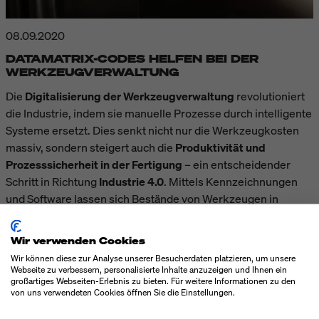
08.09.2020
DATAMATRIX-CODES HELFEN BEI DER
WERKZEUGVERWALTUNG
Die
Digitalisierung der Werkzeugverwaltung
revolutioniert
die Industrie, indem sie manuelle Prozesse durch intelligente
Systeme ersetzt. Dies senkt nicht nur die Werkzeugkosten
massiv, sondern steigert auch die
Produktivität und
Prozesssicherheit in der Fertigung
– ein entscheidender
Schritt in Richtung
Industrie 4.0
. Mittels Kennzeichnungen
und Software lassen sich Bestände von Werkzeugen in
Echtzeit überwachen, Verschleiß präzise vorhersagen und
Suchzeiten eliminieren. Erfahren Sie, welche Rolle
Wir verwenden Cookies
Datamatrix-Codes
dabei spielen!
Wir können diese zur Analyse unserer Besucherdaten platzieren, um unsere
Webseite zu verbessern, personalisierte Inhalte anzuzeigen und Ihnen ein
BEITRAG LESEN
großartiges Webseiten-Erlebnis zu bieten. Für weitere Informationen zu den
von uns verwendeten Cookies öffnen Sie die Einstellungen.