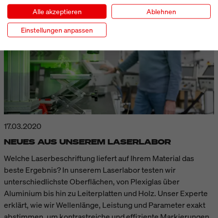
Alle akzeptieren
Ablehnen
Einstellungen anpassen
17.03.2020
NEUES AUS UNSEREM LASERLABOR
Welche Laserbeschriftung liefert auf Ihrem Material das
beste Ergebnis? In unserem Laserlabor testen wir
unterschiedlichste Oberflächen, von Plexiglas über
Aluminium bis hin zu Leiterplatten und Holz. Unser Experte
erklärt, wie wir Wellenlänge, Leistung und Parameter exakt
abstimmen, um kontrastreiche und effiziente Markierungen