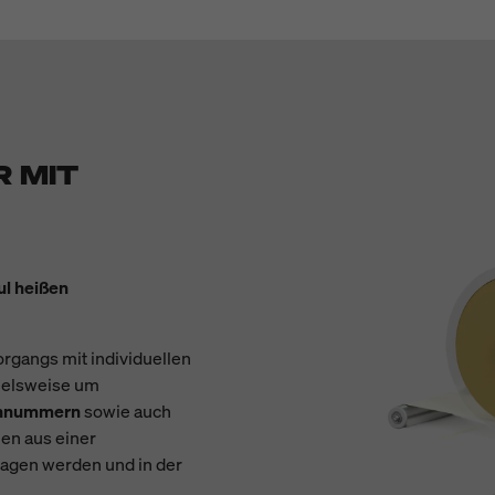
R MIT
ul heißen
rgangs mit individuellen
pielsweise um
iennummern
sowie auch
en aus einer
agen werden und in der