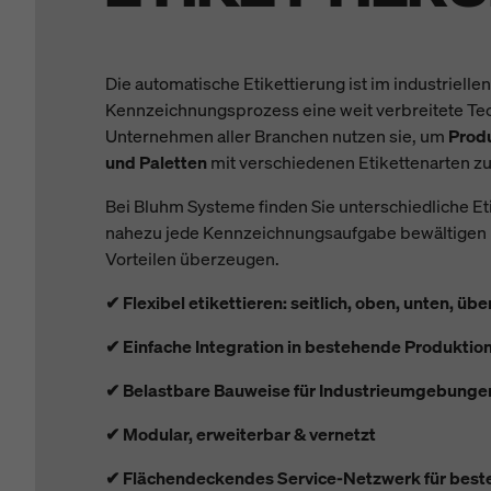
Die automatische Etikettierung ist im industriellen
Kennzeichnungsprozess eine weit verbreitete Te
Unternehmen aller Branchen nutzen sie, um
Prod
und Paletten
mit verschiedenen Etikettenarten z
Bei Bluhm Systeme finden Sie unterschiedliche Et
nahezu jede Kennzeichnungsaufgabe bewältigen u
Vorteilen überzeugen.
✔ Flexibel etikettieren: seitlich, oben, unten, ü
✔ Einfache Integration in bestehende Produktion
✔ Belastbare Bauweise für Industrieumgebunge
✔ Modular, erweiterbar & vernetzt
✔ Flächendeckendes Service-Netzwerk für best