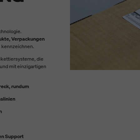
chnologie.
ukte, Verpackungen
u kennzeichnen.
ikettiersysteme, die
nd mit einzigartigen
bereck, rundum
slinien
n
en Support