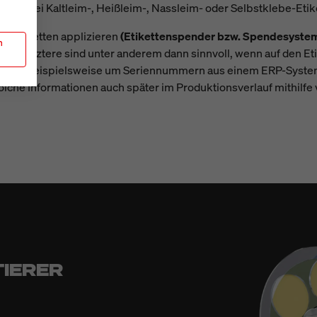
dabei Kaltleim-, Heißleim-, Nassleim- oder Selbstklebe-Etik
ige Etiketten applizieren
(Etikettenspender bzw. Spendesyste
n
me)
. Letztere sind unter anderem dann sinnvoll, wenn auf den Et
 es sich beispielsweise um Seriennummern aus einem ERP-Syst
olche Informationen auch später im Produktionsverlauf mithilfe
IERER