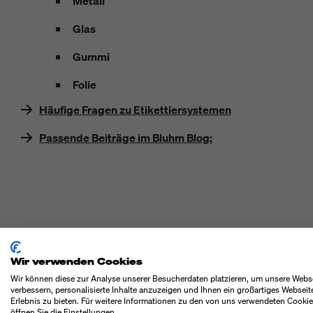
Metall
Glas
Gummi
Folie
Häufige Fragen zu Etikettiersystemen
Passende Beiträge im Bluhm Blog:
DIE FUNKTIONSWEIS
Wir verwenden Cookies
Etikettiermaschinen bringen vorgestanzte Etiketten auf Pr
Wir können diese zur Analyse unserer Besucherdaten platzieren, um unsere Webs
verbessern, personalisierte Inhalte anzuzeigen und Ihnen ein großartiges Webseit
Erlebnis zu bieten. Für weitere Informationen zu den von uns verwendeten Cooki
Sie leisten damit einen wichtigen Beitrag zur
Automatisierun
öffnen Sie die Einstellungen.