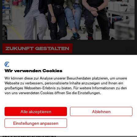
ZUKUNFT GESTALTEN
WIR BILDEN AUS
Wir bilden aus und bieten langfristige Perspektiven. Unsere
Wir verwenden Cookies
Programme vermitteln fachliche und persönliche
Wir können diese zur Analyse unserer Besucherdaten platzieren, um unsere
Kompetenzen und bereiten optimal auf die berufliche
Webseite zu verbessern, personalisierte Inhalte anzuzeigen und Ihnen ein
großartiges Webseiten-Erlebnis zu bieten. Für weitere Informationen zu den
Zukunft vor. Gemeinsam gestalten wir die Zukunft und
von uns verwendeten Cookies öffnen Sie die Einstellungen.
sichern langfristige Perspektiven.
AUSBILDUNG BEI BLUHM SYSTEME
Alle akzeptieren
Ablehnen
Einstellungen anpassen
DAS KÖNNTE SIE AUCH
INTERESSIEREN