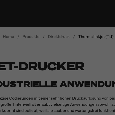
Home
/
Produkte
/
Direktdruck
/
Thermal Inkjet (TIJ)
ET-DRUCKER
NDUSTRIELLE ANWENDU
räzise Codierungen mit einer sehr hohen Druckauflösung von bi
e große Tintenvielfalt erlaubt vielseitige Anwendungen sowohl au
koprint sind beliebt, weil sie sauber und wartungsfrei funktion