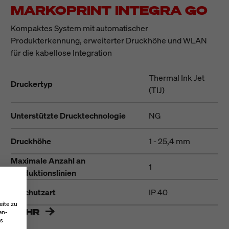
MARKOPRINT INTEGRA GO
Kompaktes System mit automatischer
Produkterkennung, erweiterter Druckhöhe und WLAN
für die kabellose Integration
Thermal Ink Jet
Druckertyp
(TIJ)
Unterstützte Drucktechnologie
NG
Druckhöhe
1 - 25,4 mm
Maximale Anzahl an
1
Produktionslinien
IP Schutzart
IP 40
eite zu
MEHR
en-
es