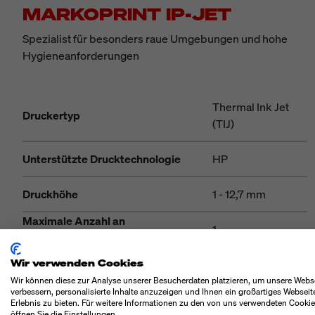
MARKOPRINT IP-JET
Spezialist für besonders raue Umgebungen und hohe
Hygieneanforderungen
Thermal Ink Jet
Druckertyp
(TIJ)
Unterstützte Drucktechnologie
HP
Druckhöhe
1 - 12,7 mm
Maximale Anzahl an
1
Produktionslinien
Wir verwenden Cookies
IP Schutzart
IP 65
Wir können diese zur Analyse unserer Besucherdaten platzieren, um unsere Webs
MEHR
verbessern, personalisierte Inhalte anzuzeigen und Ihnen ein großartiges Webseit
Erlebnis zu bieten. Für weitere Informationen zu den von uns verwendeten Cooki
öffnen Sie die Einstellungen.