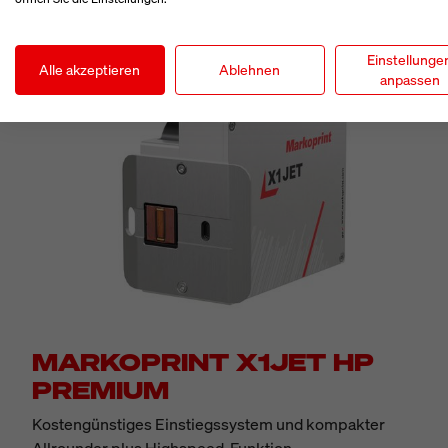
Einstellunge
Alle akzeptieren
Ablehnen
anpassen
MARKOPRINT X1JET HP
PREMIUM
Kostengünstiges Einstiegssystem und kompakter
Allrounder plus Highspeed-Funktion