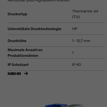
Thermal Ink Jet
Druckertyp
(TIJ)
Unterstützte Drucktechnologie
HP
Druckhöhe
1 - 12,7 mm
Maximale Anzahl an
1
Produktionslinien
IP Schutzart
IP 40
MEHR