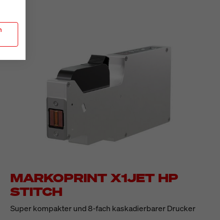
n
MARKOPRINT X1JET HP
STITCH
Super kompakter und 8-fach kaskadierbarer Drucker