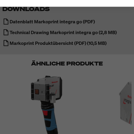
DOWNLOADS
Datenblatt Markoprint integra go (PDF)
Technical Drawing Markoprint integra go (2,8 MB)
Markoprint Produktübersicht (PDF) (10,5 MB)
ÄHNLICHE PRODUKTE