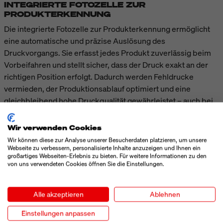
INTEGRIERTE FOTOZELLE ZUR
PRODUKTERKENNUNG
Die integrierte Fotozelle zur Produkterkennung ermöglicht
eine automatische und präzise Auslösung des
Druckvorgangs. Sie erfasst jedes Produkt zuverlässig beim
Vorbeifahren und stellt sicher, dass der Druck exakt an der
richtigen Position erfolgt. Dadurch werden Fehldrucke
vermieden, der Produktionsablauf optimiert und eine
gleichbleibend hohe Druckqualität gewährleistet – auch bei
hohen Geschwindigkeiten und variierenden
Produktabständen.
Wir verwenden Cookies
Wir können diese zur Analyse unserer Besucherdaten platzieren, um unsere
Webseite zu verbessern, personalisierte Inhalte anzuzeigen und Ihnen ein
TECHNISCHE DATEN
großartiges Webseiten-Erlebnis zu bieten. Für weitere Informationen zu den
von uns verwendeten Cookies öffnen Sie die Einstellungen.
MEHR ANZEIGEN
Alle akzeptieren
Ablehnen
Einstellungen anpassen