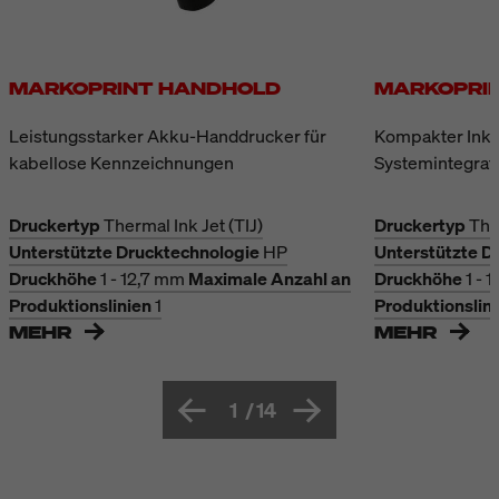
MARKOPRINT HANDHOLD
MARKOPRIN
Leistungsstarker Akku-Handdrucker für
Kompakter Inkje
kabellose Kennzeichnungen
Systemintegrat
Druckertyp
Thermal Ink Jet (TIJ)
Druckertyp
The
Unterstützte Drucktechnologie
HP
Unterstützte D
Druckhöhe
1 - 12,7 mm
Maximale Anzahl an
Druckhöhe
1 - 
Produktionslinien
1
Produktionslin
MEHR
MEHR
1
/
14