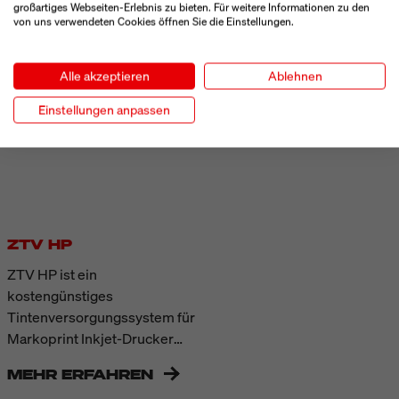
großartiges Webseiten-Erlebnis zu bieten. Für weitere Informationen zu den
von uns verwendeten Cookies öffnen Sie die Einstellungen.
Alle akzeptieren
Ablehnen
Einstellungen anpassen
ZTV HP
ZTV HP ist ein
kostengünstiges
Tintenversorgungssystem für
Markoprint Inkjet-Drucker
mit schnelltrocknenden oder
MEHR ERFAHREN
solvent-basierten HP Class