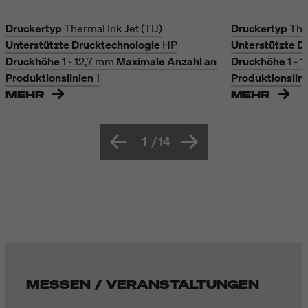
Druckertyp
Thermal Ink Jet (TIJ)
Druckertyp
The
Unterstützte Drucktechnologie
HP
Unterstützte D
Druckhöhe
1 - 12,7 mm
Maximale Anzahl an
Druckhöhe
1 - 
Produktionslinien
1
Produktionslin
MEHR
MEHR
1
/
14
MESSEN / VERANSTALTUNGEN