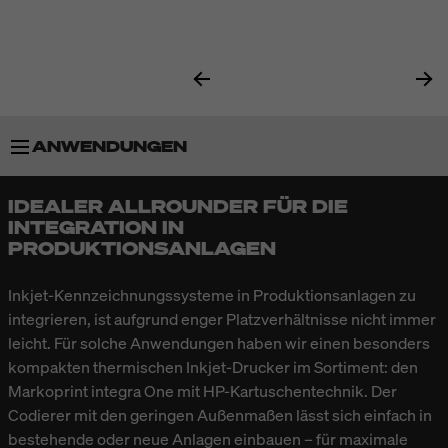
ANWENDUNGEN
IDEALER ALLROUNDER FÜR DIE
BESONDERHEITEN
INTEGRATION IN
PRODUKTIONSANLAGEN
TECHNISCHE DATEN
Inkjet-Kennzeichnungssysteme in Produktionsanlagen zu
integrieren, ist aufgrund enger Platzverhältnisse nicht immer
ZUBEHÖR
leicht. Für solche Anwendungen haben wir einen besonders
kompakten thermischen Inkjet-Drucker im Sortiment: den
Markoprint integra One mit HP-Kartuschentechnik. Der
Codierer mit den geringen Außenmaßen lässt sich einfach in
bestehende oder neue Anlagen einbauen – für maximale