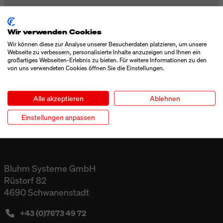
BrauBeviale Nürnberg
Wir verwenden Cookies
10 - 12 November 2026
Wir können diese zur Analyse unserer Besucherdaten platzieren, um unsere
Webseite zu verbessern, personalisierte Inhalte anzuzeigen und Ihnen ein
großartiges Webseiten-Erlebnis zu bieten. Für weitere Informationen zu den
von uns verwendeten Cookies öffnen Sie die Einstellungen.
ALLE ANSEHEN
Alle akzeptieren
Ablehnen
Einstellungen anpassen
Bluhm Systeme GmbH
Rüstorf 82
4690 Schwanenstadt
+43 (0)7673 49 72