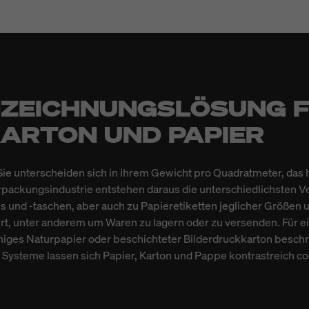
NNZEICHNUNGSLÖSUNG F
ARTON UND PAPIER
Sie unterscheiden sich in ihrem Gewicht pro Quadratmeter, das h
Verpackungsindustrie entstehen daraus die unterschiedlichsten 
ns und -taschen, aber auch zu Papieretiketten jeglicher Größen u
ert, unter anderem um Waren zu lagern oder zu versenden. Für e
ges Naturpapier oder beschichteter Bilderdruckkarton beschrif
ysteme lassen sich Papier, Karton und Pappe kontrastreich co