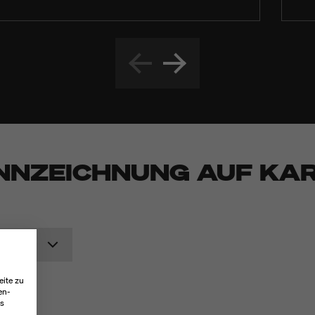
ENNZEICHNUNG AUF KA
eite zu
en-
es