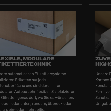
LEXIBLE, MODULARE
ZUVE
TIKETTIERTECHNIK
HIGH
ere automatischen Etikettiersysteme
Unsere D
lizieren Etiketten auf jede
Kartons 
tonoberfläche und sind durch ihren
konstant
ularen Aufbau sehr flexibel. Sie platzieren
Form von
 Etiketten genau dort, wo Sie es wünschen:
Schutzart
 oben oder unten, rundum, übereck oder
Umgebun
tlich, ein- oder mehrseitig.