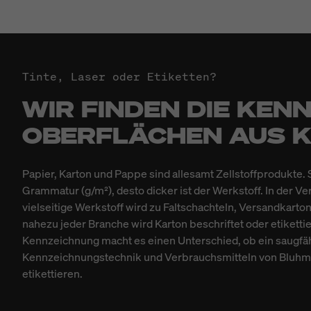
Tinte, Laser oder Etiketten?
WIR FINDEN DIE KE
OBERFLÄCHEN AUS K
Papier, Karton und Pappe sind allesamt Zellstoffprodukte. 
Grammatur (g/m²), desto dicker ist der Werkstoff. In der 
vielseitige Werkstoff wird zu Faltschachteln, Versandkarto
nahezu jeder Branche wird Karton beschriftet oder etiketti
Kennzeichnung macht es einen Unterschied, ob ein saugfähi
Kennzeichnungstechnik und Verbrauchsmitteln von Bluhm S
etikettieren.