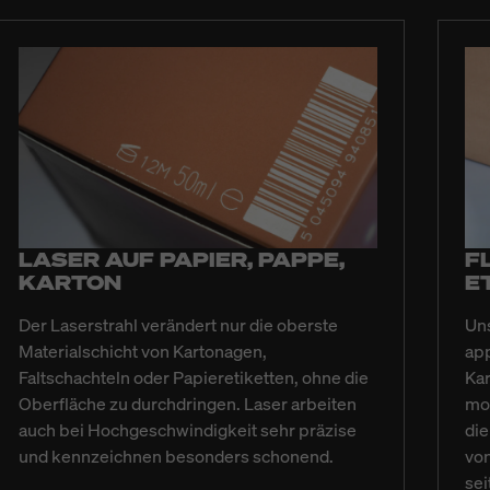
LASER AUF PAPIER, PAPPE,
F
KARTON
E
Der Laserstrahl verändert nur die oberste
Uns
Materialschicht von Kartonagen,
app
Faltschachteln oder Papieretiketten, ohne die
Kar
Oberfläche zu durchdringen. Laser arbeiten
mod
auch bei Hochgeschwindigkeit sehr präzise
die
und kennzeichnen besonders schonend.
von
sei