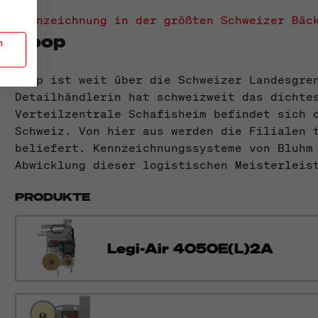
Kennzeichnung in der größten Schweizer Bäc
Coop
n
Coop ist weit über die Schweizer Landesgre
Detailhändlerin hat schweizweit das dichte
Verteilzentrale Schafisheim befindet sich 
Schweiz. Von hier aus werden die Filialen 
beliefert. Kennzeichnungssysteme von Bluhm
Abwicklung dieser logistischen Meisterleis
PRODUKTE
Legi-Air 4050E(L)2A