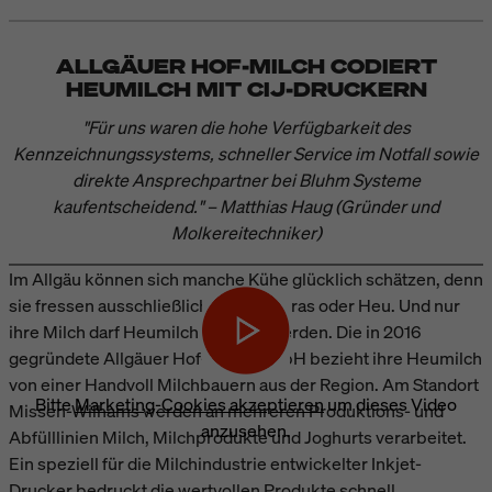
ALLGÄUER HOF-MILCH CODIERT
HEUMILCH MIT CIJ-DRUCKERN
"Für uns waren die hohe Verfügbarkeit des
Kennzeichnungssystems, schneller Service im Notfall sowie
direkte Ansprechpartner bei Bluhm Systeme
kaufentscheidend." – Matthias Haug (Gründer und
Molkereitechniker)
Im Allgäu können sich manche Kühe glücklich schätzen, denn
sie fressen ausschließlich frisches Gras oder Heu. Und nur
ihre Milch darf Heumilch genannt werden. Die in 2016
gegründete Allgäuer Hof-Milch GmbH bezieht ihre Heumilch
von einer Handvoll Milchbauern aus der Region. Am Standort
Bitte
Marketing-Cookies akzeptieren
um dieses Video
Missen-Wilhams werden an mehreren Produktions- und
anzusehen.
Abfülllinien Milch, Milchprodukte und Joghurts verarbeitet.
Ein speziell für die Milchindustrie entwickelter Inkjet-
Drucker bedruckt die wertvollen Produkte schnell,