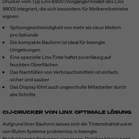
Drucker vom Typ Linx 8900 (Vorgängermodell des Linx
9900) integriert, die sich besonders für Molkereibetriebe
eignen:
Spitzengeschwindigkeit von mehr als neun Metern
pro Sekunde
Die kompakte Bauform ist ideal für beengte
Umgebungen
Eine spezielle Linx-Tinte haftet zuverlässig auf
feuchten Oberflächen
Das Nachfüllen von Verbrauchsmitteln ist einfach,
sicher und sauber
Das Display führt auch ungeschulte Mitarbeiter durch
alle Schritte
CIJ-DRUCKER VON LINX OPTIMALE LÖSUNG
Aufgrund ihrer Bauform lassen sich die Tintenstrahldrucker
von Bluhm Systeme problemlos in beengte
Produktionsbedingungen einpassen. Darüber hinaus kann