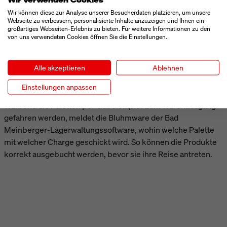
anschließend auf Paletten, wo sie mit Folie umwickelt
Wir können diese zur Analyse unserer Besucherdaten platzieren, um unsere
Webseite zu verbessern, personalisierte Inhalte anzuzeigen und Ihnen ein
werden. Ein Palettenetikettierer von Bluhm Systeme
großartiges Webseiten-Erlebnis zu bieten. Für weitere Informationen zu den
appliziert GS1-konforme Logistiketiketten auf zwei Seiten
von uns verwendeten Cookies öffnen Sie die Einstellungen.
der Palette. Auf seinem Spendestempel ist ein Barcode-
Linienscanner integriert, der das Etikett umgehend auf
Alle akzeptieren
Ablehnen
Lesbarkeit sowie Richtigkeit prüft und ermittelt, ob die
Palette der richtigen Destination zugeordnet wurde.
Einstellungen anpassen
Während die Paletten per Gabelstapler zum Warenausgang
gefahren werden, meldet die Bluhmware der Bad
Meinberger-Lagerwaltungssoftware, wohin welche Palette
mit welcher Charge geschickt wird. So können die Produkte
korrekt ausgebucht werden, bevor sie ihre Reise antreten.