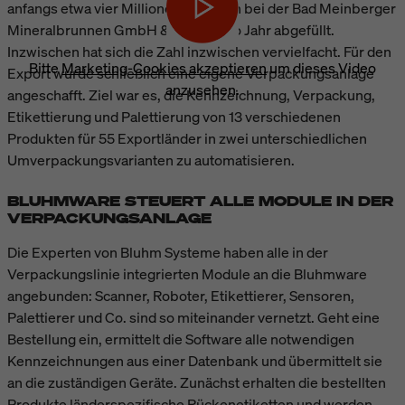
anfangs etwa vier Millionen Flaschen bei der
Bad Meinberger
Mineralbrunnen GmbH & Co. KG
pro Jahr abgefüllt.
Inzwischen hat sich die Zahl inzwischen vervielfacht. Für den
Bitte
Marketing-Cookies akzeptieren
um dieses Video
Export wurde schließlich eine eigene Verpackungsanlage
anzusehen.
angeschafft. Ziel war es, die Kennzeichnung, Verpackung,
Etikettierung und Palettierung von 13 verschiedenen
Produkten für 55 Exportländer in zwei unterschiedlichen
Umverpackungsvarianten zu automatisieren.
BLUHMWARE STEUERT ALLE MODULE IN DER
VERPACKUNGSANLAGE
Die Experten von Bluhm Systeme haben alle in der
Verpackungslinie integrierten Module an die Bluhmware
angebunden: Scanner, Roboter, Etikettierer, Sensoren,
Palettierer und Co. sind so miteinander vernetzt. Geht eine
Bestellung ein, ermittelt die Software alle notwendigen
Kennzeichnungen aus einer Datenbank und übermittelt sie
an die zuständigen Geräte. Zunächst erhalten die bestellten
Produkte länderspezifische Rückenetiketten und werden