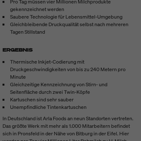
Pro Tag müssen vier Millionen Milchprodukte
gekennzeichnet werden
Saubere Technologie für Lebensmittel-Umgebung
Gleichbleibende Druckqualität selbst nach mehreren
Tagen Stillstand
ERGEBNIS
Thermische Inkjet-Codierung mit
Druckgeschwindigkeiten von bis zu 240 Metern pro
Minute
Gleichzeitige Kennzeichnung von Stirn- und
Seitenfläche durch zwei Twin-Köpfe
Kartuschen sind sehr sauber
Unempfindliche Tintenkartuschen
In Deutschland ist Arla Foods an neun Standorten vertreten.
Das größte Werk mit mehr als 1.000 Mitarbeitern befindet
sich in Pronsfeld in der Nähe von Bitburg in der Eifel. Hier
werden pro Tag vier Millionen Liter Rohmilch zu H-Milch,