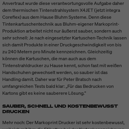
Anvertraut wurde diese verantwortungsvolle Aufgabe daher
dem thermischen Tintenstrahlsystem X4JET (jetzt integra
Coreflex) aus dem Hause Bluhm Systeme. Denn diese
Tintenkartuschentechnik aus Bluhm-eigener Markoprint-
Produktion arbeitet nicht nur äußerst sauber, sondern auch
sehr schnell: Je nach eingesetzter Kartuschen-Technik lassen
sich damit Produkte in einer Druckgeschwindigkeit von bis
zu 240 Metern pro Minute kennzeichnen. Gleichzeitig
können die Kartuschen, die man auch aus dem
Tintenstrahldrucker zu Hause kennt, schon fast mit weißen
Handschuhen gewechselt werden, so sauber ist das
Handling damit. Daher war für Peter Bratsch nach
umfangreichen Tests bald klar: „Für das Bedrucken von
Kartons gibt es keine sauberere Lösung.“
SAUBER, SCHNELL UND KOSTENBEWUSST
DRUCKEN
Mehr noch: Der Markoprint Drucker ist sehr kostenbewusst,