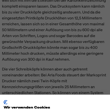
weil sich mit ihm die Etiketten bei der Kartonkennzeichnung
komplett einsparen lassen. Das Drucksystem kann nämlich
bis zu vier Druckköpfe gleichzeitig ansteuern. Und da die
eingesetzten Printköpfe Druckhöhen von 12,5 Millimetern
erreichen, lassen sich so in einer Gesamthöhe von maximal
50 Millimetern und einer Auflösung von bis zu 600 dpi alle
Arten von Schriften, Logos und sogar Barcodes auf die
gewünschte Verpackung drucken. Mit ebenso verfügbaren
Großschrift-Druckköpfen könnte man sogar bis zu 400
Millimeter hoch drucken, müsste allerdings eine geringere
Auflösung von 300 dpi in Kauf nehmen.
Die vier Schreibköpfe können aber auch getrennt
voneinander arbeiten: Bei Arla Foods steuert der Markoprint
Drucker nämlich zwei Twin-Köpfe mit
Kennzeichnungsgrößen von jeweils 25 Millimetern an
unterschiedlichen Stationen. So können von einem System
aus gleichzeitig Stirnseite und Seitenfläche eines Kartons mit
Haltbarkeitsdatum und Chargeninfo bedruckt werden. Und
Wir verwenden Cookies