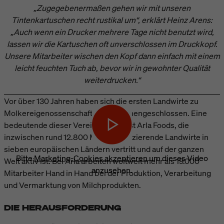
„Zugegebenermaßen gehen wir mit unseren
Tintenkartuschen recht rustikal um“, erklärt Heinz Arens:
„Auch wenn ein Drucker mehrere Tage nicht benutzt wird,
lassen wir die Kartuschen oft unverschlossen im Druckkopf.
Unsere Mitarbeiter wischen den Kopf dann einfach mit einem
leicht feuchten Tuch ab, bevor wir in gewohnter Qualität
weiterdrucken.“
Vor über 130 Jahren haben sich die ersten Landwirte zu
Molkereigenossenschaften zusammengeschlossen. Eine
bedeutende dieser Vereinigungen ist Arla Foods, die
inzwischen rund 12.800 Milch produzierende Landwirte in
sieben europäischen Ländern vertritt und auf der ganzen
Bitte
Marketing-Cookies akzeptieren
um dieses Video
Welt aktiv ist. Bei Arla arbeiten weltweit mehr als 19.000
anzusehen.
Mitarbeiter Hand in Hand bei der Produktion, Verarbeitung
und Vermarktung von Milchprodukten.
DIE HERAUSFORDERUNG