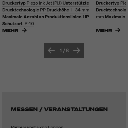
Druckertyp
Piezo Ink Jet (PIJ)
Unterstützte
Druckertyp
Piez
Drucktechnologie
PP
Druckhöhe
1 - 34 mm
Drucktechnolo
Maximale Anzahl an Produktionslinien
1
IP
mm
Maximale A
Schutzart
IP 40
MEHR
MEHR
1
/
8
MESSEN / VERANSTALTUNGEN
Parcel+Post Expo London