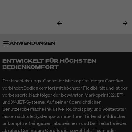
ANWENDUNGEN
ENTWICKELT FÜR HÖCHSTEN
BESONDERHEITEN
BEDIENKOMFORT
TECHNISCHE DATEN
Der Hochleistungs-Controller Markoprint integra Coreflex
verbindet Bedienkomfort mit höchster Flexibilität und ist der
verbesserte Nachfolger der bewährten Markoprint X2JET-
ZUBEHÖR
und X4JET-Systeme. Auf seiner übersichtlichen
Benutzeroberfläche inklusive Touchdisplay und Volltastatur
lassen sich alle Systemparameter Ihrer Tintenstrahldrucker
unkomplizert eingeben, abspeichern und bei Bedarf wieder
abrufen. Der integra Coreflex ist sowohl als Tisch- oder