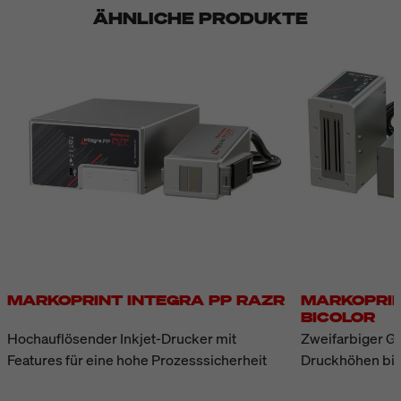
weiter. Durch seine spezielle
Anlagenstopp ist nicht nötig.
ÄHNLICHE PRODUKTE
Bauform ist unser Shutter-
Durch das abwechselnde
Druckkopf optimiert für
Leerdrucken beider
Anlagen im Pharmabereich.
Kartuschen verdoppelt sich
die Reichweite bis zum
nächsten Wechsel. Auch
zweifarbige Drucke bis 25
mm Druckhöhe sind möglich.
Mit wasser- und
solventbasierten HP- und LX-
Class-Tinten lassen sich
Logos und Warnsymbole
schnell und berührungslos
auf saugfähige und nicht
MARKOPRINT INTEGRA PP RAZR
MARKOPRIN
saugfähige Umverpackungen
BICOLOR
aufbringen.
Hochauflösender Inkjet-Drucker mit
Zweifarbiger Gr
Features für eine hohe Prozesssicherheit
Druckhöhen bis