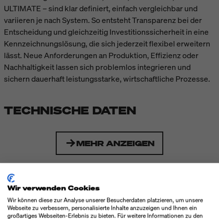
ULTIMATE – sind klar definiert, einfach vergleichbar und
variieren je nach System. So entsteht Transparenz bei der
Entscheidung und gleichzeitig Investitionssicherheit in eine
Kennzeichnungslösung, die sich jederzeit flexibel erweitern
lässt. Neue Anforderungen an Produktion, Effizienz oder
Nachhaltigkeit lassen sich problemlos integrieren und
sichern dauerhaft leistungsstarke, wirtschaftliche Prozesse.
TECHNISCHE DATEN
MEHR ANZEIGEN
Wir verwenden Cookies
ZUBEHÖR
Wir können diese zur Analyse unserer Besucherdaten platzieren, um unsere
Webseite zu verbessern, personalisierte Inhalte anzuzeigen und Ihnen ein
großartiges Webseiten-Erlebnis zu bieten. Für weitere Informationen zu den