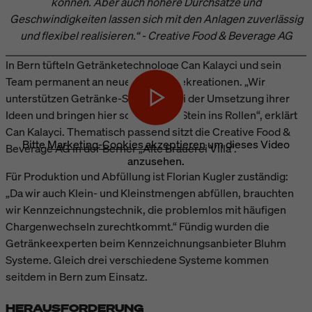
können. Aber auch höhere Durchsätze und
Geschwindigkeiten lassen sich mit den Anlagen zuverlässig
und flexibel realisieren.“ - Creative Food & Beverage AG
In Bern tüfteln Getränketechnologe Can Kalayci und sein
Team permanent an neuen Getränkekreationen. „Wir
unterstützen Getränke-Start-ups bei der Umsetzung ihrer
Ideen und bringen hier so manchen Stein ins Rollen“, erklärt
Can Kalayci. Thematisch passend sitzt die Creative Food &
Bitte
Marketing-Cookies akzeptieren
um dieses Video
Beverage AG in der Berner „Alte Brauerei Villa“.
anzusehen.
Für Produktion und Abfüllung ist Florian Kugler zuständig:
„Da wir auch Klein- und Kleinstmengen abfüllen, brauchten
wir Kennzeichnungstechnik, die problemlos mit häufigen
Chargenwechseln zurechtkommt.“ Fündig wurden die
Getränkeexperten beim Kennzeichnungsanbieter Bluhm
Systeme. Gleich drei verschiedene Systeme kommen
seitdem in Bern zum Einsatz.
HERAUSFORDERUNG