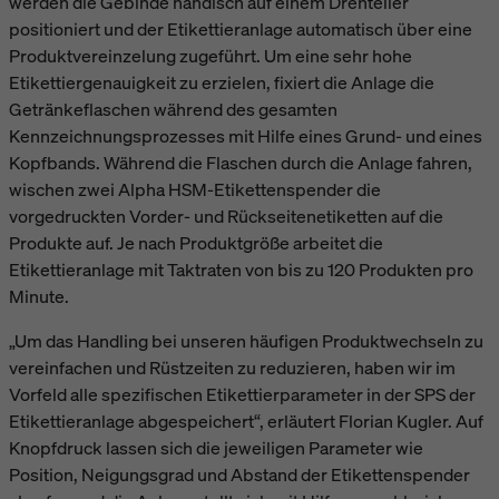
werden die Gebinde händisch auf einem Drehteller
positioniert und der Etikettieranlage automatisch über eine
Produktvereinzelung zugeführt. Um eine sehr hohe
Etikettiergenauigkeit zu erzielen, fixiert die Anlage die
Getränkeflaschen während des gesamten
Kennzeichnungsprozesses mit Hilfe eines Grund- und eines
Kopfbands. Während die Flaschen durch die Anlage fahren,
wischen zwei Alpha HSM-Etikettenspender die
vorgedruckten Vorder- und Rückseitenetiketten auf die
Produkte auf. Je nach Produktgröße arbeitet die
Etikettieranlage mit Taktraten von bis zu 120 Produkten pro
Minute.
„Um das Handling bei unseren häufigen Produktwechseln zu
vereinfachen und Rüstzeiten zu reduzieren, haben wir im
Vorfeld alle spezifischen Etikettierparameter in der SPS der
Etikettieranlage abgespeichert“, erläutert Florian Kugler. Auf
Knopfdruck lassen sich die jeweiligen Parameter wie
Position, Neigungsgrad und Abstand der Etikettenspender