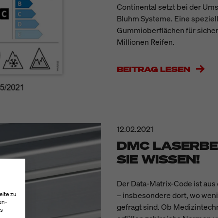
Continental setzt bei der Ums
Bluhm Systeme. Eine speziell
Gummioberflächen für sichere
Millionen Reifen.
BEITRAG LESEN
12.02.2021
DMC LASERBE
SIE WISSEN!
Der Data-Matrix-Code ist au
– insbesondere dort, wo weni
eite zu
en-
gefragt sind. Ob Medizintech
es