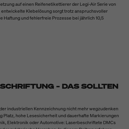
etzung auf einen Reifenetikettierer der Legi-Air Serie von
 entwickelte Klebelösung sorgt trotz anspruchsvoller
 Haftung und fehlerfreie Prozesse bei jährlich 10,5
SCHRIFTUNG – DAS SOLLTEN
s der industriellen Kennzeichnung nicht mehr wegzudenken
g Platz, hohe Lesesicherheit und dauerhafte Markierungen
nik, Elektronik oder Automotive: Laserbeschriftete DMCs