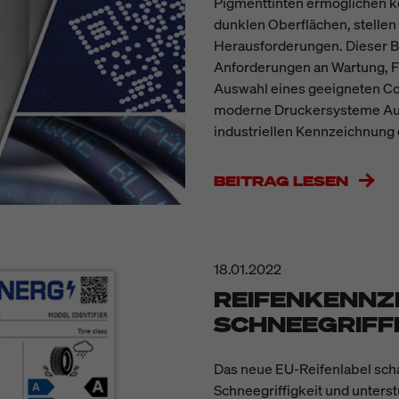
Pigmenttinten ermöglichen k
dunklen Oberflächen, stellen
Herausforderungen. Dieser B
Anforderungen an Wartung, Fi
Auswahl eines geeigneten Con
moderne Druckersysteme Ausfa
industriellen Kennzeichnung d
BEITRAG LESEN
18.01.2022
REIFENKENNZE
SCHNEEGRIFF
Das neue EU-Reifenlabel schaf
Schneegriffigkeit und unters