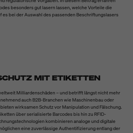
nd regulatorische Vorgaben. In diesem Beitrag erfahren
odes besonders gut lasern lassen, welche Vorteile die
f es bei der Auswahl des passenden Beschriftungslasers
CHUTZ MIT ETIKETTEN
eltweit Milliardenschäden – und betrifft längst nicht mehr
unehmend auch B2B-Branchen wie Maschinenbau oder
 bieten wirksamen Schutz vor Manipulation und Fälschung.
etten über serialisierte Barcodes bis hin zu RFID-
hnungstechnologien kombinieren analoge und digitale
glichen eine zuverlässige Authentifizierung entlang der