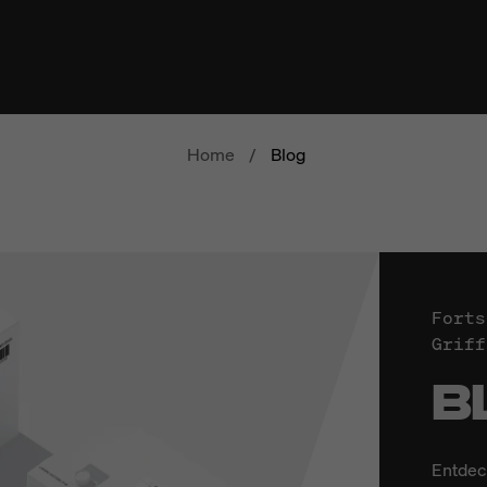
Home
/
Blog
Forts
Griff
B
Entdec