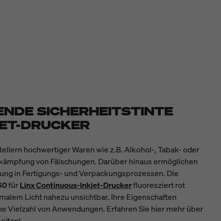
ENDE SICHERHEITSTINTE
JET-DRUCKER
tellern hochwertiger Waren wie z.B. Alkohol-, Tabak- oder
kämpfung von Fälschungen. Darüber hinaus ermöglichen
gung in Fertigungs- und Verpackungsprozessen. Die
60
für
Linx Continuous-Inkjet-Drucker
fluoresziert rot
ormalem Licht nahezu unsichtbar. Ihre Eigenschaften
ine Vielzahl von Anwendungen. Erfahren Sie hier mehr über
eiten!