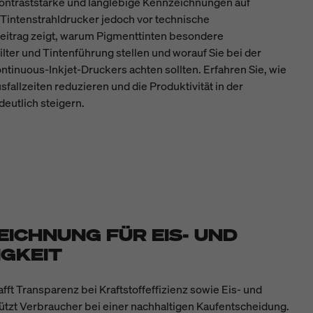
ontraststarke und langlebige Kennzeichnungen auf
 Tintenstrahldrucker jedoch vor technische
eitrag zeigt, warum Pigmenttinten besondere
lter und Tintenführung stellen und worauf Sie bei der
tinuous-Inkjet-Druckers achten sollten. Erfahren Sie, wie
llzeiten reduzieren und die Produktivität in der
eutlich steigern.
ICHNUNG FÜR EIS- UND
IGKEIT
ft Transparenz bei Kraftstoffeffizienz sowie Eis- und
tützt Verbraucher bei einer nachhaltigen Kaufentscheidung.