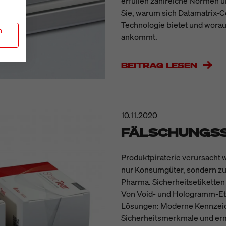
erfüllen zahlreiche Normen u
Sie, warum sich Datamatrix-C
Technologie bietet und worau
n
ankommt.
BEITRAG LESEN
10.11.2020
FÄLSCHUNGSS
Produktpiraterie verursacht w
nur Konsumgüter, sondern z
Pharma. Sicherheitsetiketten
Von Void- und Hologramm-Etik
Lösungen: Moderne Kennzeic
Sicherheitsmerkmale und ermö