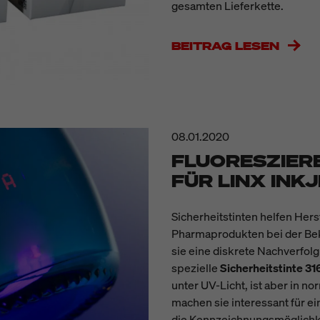
gesamten Lieferkette.
BEITRAG LESEN
08.01.2020
FLUORESZIER
FÜR LINX INK
Sicherheitstinten helfen Hers
Pharmaprodukten bei der Be
sie eine diskrete Nachverfol
spezielle
Sicherheitstinte 31
unter UV-Licht, ist aber in n
machen sie interessant für e
die Kennzeichnungsmöglichk