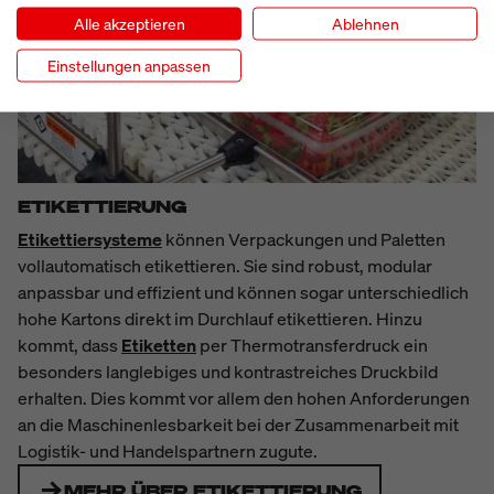
Alle akzeptieren
Ablehnen
Einstellungen anpassen
ETIKETTIERUNG
Etikettiersysteme
können Verpackungen und Paletten
vollautomatisch etikettieren. Sie sind robust, modular
anpassbar und effizient und können sogar unterschiedlich
hohe Kartons direkt im Durchlauf etikettieren. Hinzu
kommt, dass
Etiketten
per Thermotransferdruck ein
besonders langlebiges und kontrastreiches Druckbild
erhalten. Dies kommt vor allem den hohen Anforderungen
an die Maschinenlesbarkeit bei der Zusammenarbeit mit
Logistik- und Handelspartnern zugute.
MEHR ÜBER ETIKETTIERUNG