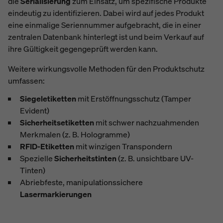
die
Serialisierung
zum Einsatz, um spezifische Produkte
eindeutig zu identifizieren. Dabei wird auf jedes Produkt
eine einmalige Seriennummer aufgebracht, die in einer
zentralen Datenbank hinterlegt ist und beim Verkauf auf
ihre Gültigkeit gegengeprüft werden kann.
Weitere wirkungsvolle Methoden für den Produktschutz
umfassen:
Siegeletiketten
mit Erstöffnungsschutz (Tamper
Evident)
Sicherheitsetiketten
mit schwer nachzuahmenden
Merkmalen (z. B. Hologramme)
RFID-Etiketten
mit winzigen Transpondern
Spezielle
Sicherheitstinten
(z. B. unsichtbare UV-
Tinten)
Abriebfeste, manipulationssichere
Lasermarkierungen