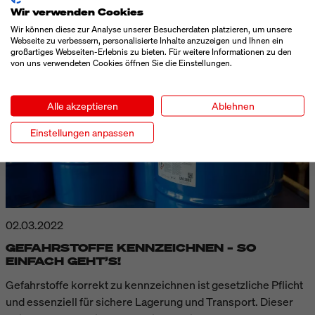
BEITRAG LESEN
Wir verwenden Cookies
Wir können diese zur Analyse unserer Besucherdaten platzieren, um unsere
Webseite zu verbessern, personalisierte Inhalte anzuzeigen und Ihnen ein
großartiges Webseiten-Erlebnis zu bieten. Für weitere Informationen zu den
von uns verwendeten Cookies öffnen Sie die Einstellungen.
Alle akzeptieren
Ablehnen
Einstellungen anpassen
02.03.2022
GEFAHRSTOFFE KENNZEICHNEN – SO
EINFACH GEHT’S!
Gefahrstoffe korrekt zu kennzeichnen ist gesetzliche Pflicht
und essenziell für sichere Lagerung und Transport. Dieser