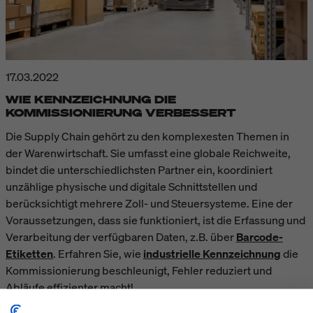
17.03.2022
WIE KENNZEICHNUNG DIE
KOMMISSIONIERUNG VERBESSERT
Die Supply Chain gehört zu den komplexesten Themen in
der Warenwirtschaft. Sie umfasst eine globale Reichweite,
bindet die unterschiedlichsten Partner ein, koordiniert
unzählige physische und digitale Schnittstellen und
berücksichtigt mehrere Zoll- und Steuersysteme. Eine der
Voraussetzungen, dass sie funktioniert, ist die Erfassung und
Verarbeitung der verfügbaren Daten, z.B. über
Barcode-
Etiketten
. Erfahren Sie, wie
industrielle Kennzeichnung
die
Kommissionierung beschleunigt, Fehler reduziert und
Abläufe effizienter macht!