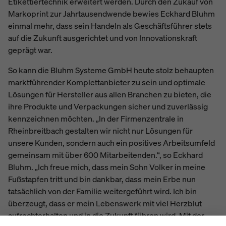
Etikettiertechnik erweitert werden. Durch den Zukauf von
Markoprint zur Jahrtausendwende bewies Eckhard Bluhm
einmal mehr, dass sein Handeln als Geschäftsführer stets
auf die Zukunft ausgerichtet und von Innovationskraft
geprägt war.
So kann die Bluhm Systeme GmbH heute stolz behaupten
marktführender Komplettanbieter zu sein und optimale
Lösungen für Hersteller aus allen Branchen zu bieten, die
ihre Produkte und Verpackungen sicher und zuverlässig
kennzeichnen möchten. „In der Firmenzentrale in
Rheinbreitbach gestalten wir nicht nur Lösungen für
unsere Kunden, sondern auch ein positives Arbeitsumfeld
gemeinsam mit über 600 Mitarbeitenden.“, so Eckhard
Bluhm. „Ich freue mich, dass mein Sohn Volker in meine
Fußstapfen tritt und bin dankbar, dass mein Erbe nun
tatsächlich von der Familie weitergeführt wird. Ich bin
überzeugt, dass er mein Lebenswerk mit viel Herzblut
aufrechterhalten und in die Zukunft führen wird. Mit der