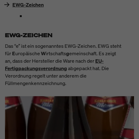
EWG-Zeichen
EWG-ZEICHEN
Das “e” ist ein sogenanntes EWG-Zeichen. EWG steht
für
E
uropäische
W
irtschafts
g
emeinschaft. Es zeigt
an, dass der Hersteller die Ware nach der
EU-
Fertigpackungsverordnung
abgepackt hat. Die
Verordnung regelt unter anderem die
Füllmengenkennzeichnung.