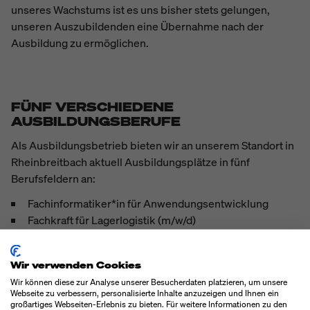
unseres Wachstums ist es uns bisher stets gelungen,
unseren Auszubildenden eine Übernahme nach der
Ausbildung zu ermöglichen.
FÜNF VERSCHIEDENE
AUSBILDUNGSBERUFE
Als Ausbildungsbetrieb bieten wir an unserem Standort in
Rheinbreitbach aktuell Ausbildungsplätze in fünf
Berufsfeldern an:
Fachinformatiker*in für Anwendungsentwicklung
Fachkraft für Lagerlogistik (m/w/d)
Industriekaufmann / Industriekauffrau (m/w/d)
Mechatroniker*in
Wir verwenden Cookies
Medientechnolog*in Druck
Wir können diese zur Analyse unserer Besucherdaten platzieren, um unsere
Webseite zu verbessern, personalisierte Inhalte anzuzeigen und Ihnen ein
großartiges Webseiten-Erlebnis zu bieten. Für weitere Informationen zu den