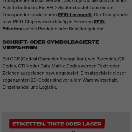
Transponder erfasst werden, z.B. Objekte, die sich auf einer
Palette befinden. Ein RFID-System besteht aus einem
Transponder sowie einem
RFID-Lesegerät
. Die Transponder
bzw.
RFID-Chips
werden häufig in Form von
RFID-
Etiketten
auf die Produkte oder Behälter geklebt.
SCHRIFT- ODER SYMBOLBASIERTE
VERFAHREN
Bei OCR (Optical Character Recognition), wie Barcodes, QR-
Codes, GTIN oder Data-Matrix-Codes werden Texte oder
Zeichen ausgelesen bzw. abgetastet. Einsatzgebiete dieser
sogenannten 2D-Codes sind vor allem Warenwirtschaft,
Einzelhandel und Logistik.
ETIKETTEN, TINTE ODER LASER