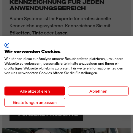
KENNZEICHNUNG FÜR JEDEN
ANWENDUNGSBEREICH
Bluhm Systeme ist Ihr Experte für professionelle
Kennzeichnungssysteme. Kennzeichnen Sie mit
Etiketten
,
Tinte
oder
Laser.
A
lle Kennzeichnungstechnologien sowie
Verbrauchsmittel für die industrielle Kennzeichnung
Wir verwenden Cookies
aus einer Hand.
Wir können diese zur Analyse unserer Besucherdaten platzieren, um unsere
Webseite zu verbessern, personalisierte Inhalte anzuzeigen und Ihnen ein
großartiges Webseiten-Erlebnis zu bieten. Für weitere Informationen zu den
✔ Einfache Integration
von uns verwendeten Cookies öffnen Sie die Einstellungen.
✔ Modular & Erweiterbar
Alle akzeptieren
Ablehnen
✔ Flächendeckendes Service-Netzwerk
Einstellungen anpassen
UNSERE PRODUKTE