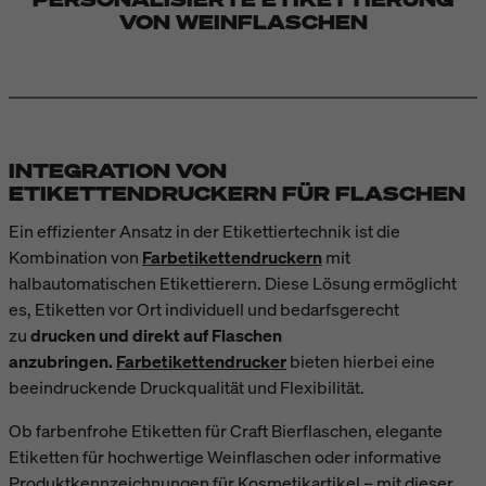
VON WEINFLASCHEN
INTEGRATION VON
ETIKETTENDRUCKERN FÜR FLASCHEN
Ein effizienter Ansatz in der Etikettiertechnik ist die
Bitte
Marketing-Cookies akzeptieren
um dieses Video
Kombination von
Farbetikettendruckern
mit
anzusehen.
halbautomatischen Etikettierern. Diese Lösung ermöglicht
es, Etiketten vor Ort individuell und bedarfsgerecht
zu
drucken und direkt auf Flaschen
anzubringen.
Farbetikettendrucker
bieten hierbei eine
beeindruckende Druckqualität und Flexibilität.
Ob farbenfrohe Etiketten für Craft Bierflaschen, elegante
Etiketten für hochwertige Weinflaschen oder informative
Produktkennzeichnungen für Kosmetikartikel – mit dieser