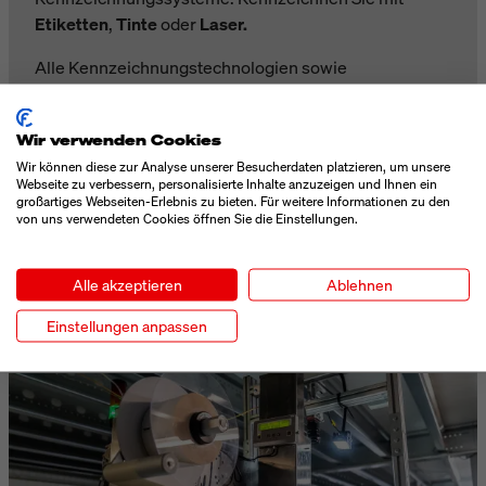
Etiketten
,
Tinte
oder
Laser.
A
lle Kennzeichnungstechnologien sowie
Verbrauchsmittel für die industrielle Kennzeichnung
aus einer Hand.
Wir verwenden Cookies
✔ Einfache Integration
Wir können diese zur Analyse unserer Besucherdaten platzieren, um unsere
Webseite zu verbessern, personalisierte Inhalte anzuzeigen und Ihnen ein
großartiges Webseiten-Erlebnis zu bieten. Für weitere Informationen zu den
✔ Modular & Erweiterbar
von uns verwendeten Cookies öffnen Sie die Einstellungen.
✔ Flächendeckendes Service-Netzwerk
Alle akzeptieren
Ablehnen
UNSERE PRODUKTE
Einstellungen anpassen