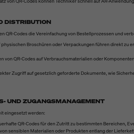
satz von QR-Codes können Techniker schnell auf AR-Anwendunge
D DISTRIBUTION
en QR-Codes die Vereinfachung von Bestellprozessen und verb
f physischen Broschüren oder Verpackungen führen direkt zu e
en von QR-Codes auf Verbrauchsmaterialien oder Komponenten 
rekter Zugriff auf gesetzlich geforderte Dokumente, wie Sicherh
ITS- UND ZUGANGSMANAGEMENT
t eingesetzt werden:
uerhafte QR-Codes für den Zutritt zu bestimmten Bereichen, Ev
von sensiblen Materialien oder Produkten entlang der Lieferkett