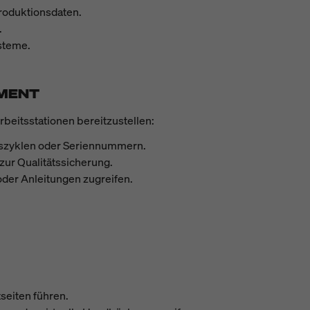
roduktionsdaten.
.
steme.
EMENT
rbeitsstationen bereitzustellen:
ngszyklen oder Seriennummern.
ur Qualitätssicherung.
oder Anleitungen zugreifen.
seiten führen.