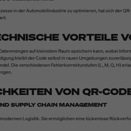
ozesse in der Automobilindustrie zu optimieren, hat sich der Q
ert.
CHNISCHE VORTEILE 
ße Datenmengen auf kleinstem Raum speichern kann, wobei Infor
digung bleibt der Code selbst in rauen Umgebungen zuverlässig 
andel. Die verschiedenen Fehlerkorrekturstufen (L, M, Q, H) er
ngen.
CHKEITEN VON QR-COD
K UND SUPPLY CHAIN MANAGEMENT
r modernen Logistik. Sie ermöglichen eine lückenlose Rückverf