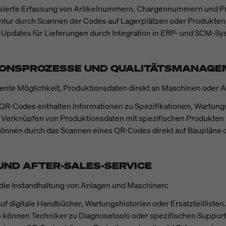
sierte Erfassung von Artikelnummern, Chargennummern und P
ntur durch Scannen der Codes auf Lagerplätzen oder Produkten
-Updates für Lieferungen durch Integration in ERP- und SCM-Sy
TIONSPROZESSE UND QUALITÄTSMANAG
iente Möglichkeit, Produktionsdaten direkt an Maschinen oder A
 QR-Codes enthalten Informationen zu Spezifikationen, Wartu
 Verknüpfen von Produktionsdaten mit spezifischen Produkten z
 können durch das Scannen eines QR-Codes direkt auf Baupläne 
 UND AFTER-SALES-SERVICE
 die Instandhaltung von Anlagen und Maschinen:
f auf digitale Handbücher, Wartungshistorien oder Ersatzteillisten.
 können Techniker zu Diagnosetools oder spezifischen Support