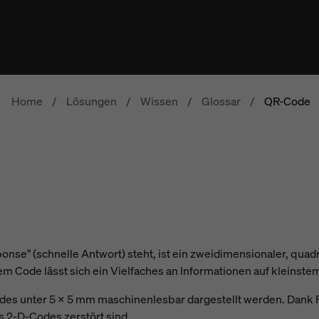
Home
/
Lösungen
/
Wissen
/
Glossar
/
QR-Code
se" (schnelle Antwort) steht, ist ein zweidimensionaler, quad
em Code lässt sich ein Vielfaches an Informationen auf kleinst
s unter 5 x 5 mm maschinenlesbar dargestellt werden. Dank F
s 2-D-Codes zerstört sind.