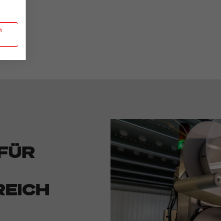
n
FÜR
EICH