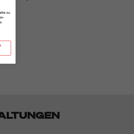
g
.
eite zu
en-
es
n
ALTUNGEN