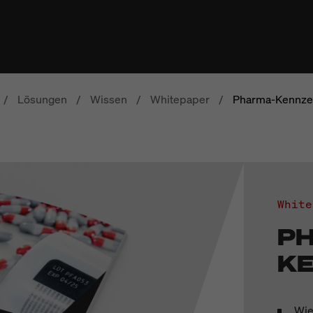
/
Lösungen
/
Wissen
/
Whitepaper
/
Pharma-Kennze
White
P
K
Wie