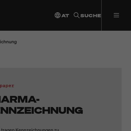
AT
SUCHE
ichnung
paper
HARMA-
ENNZEICHNUNG
 tragen Kennzeichnungen zu