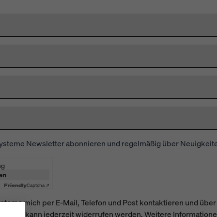
ysteme Newsletter abonnieren und regelmäßig über Neuigkeite
ng
en
Friendly
Captcha ⇗
Systeme mich per E-Mail, Telefon und Post kontaktieren und übe
illigung kann jederzeit widerrufen werden. Weitere Information