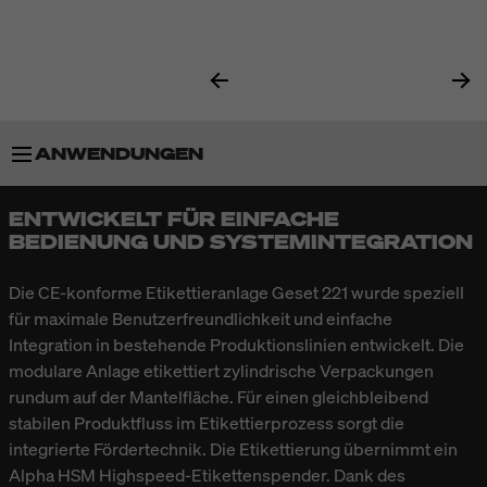
ANWENDUNGEN
ENTWICKELT FÜR EINFACHE
BESONDERHEITEN
BEDIENUNG UND SYSTEMINTEGRATION
TECHNISCHE DATEN
Die CE-konforme Etikettieranlage Geset 221 wurde speziell
für maximale Benutzerfreundlichkeit und einfache
Integration in bestehende Produktionslinien entwickelt. Die
modulare Anlage etikettiert zylindrische Verpackungen
rundum auf der Mantelfläche. Für einen gleichbleibend
stabilen Produktfluss im Etikettierprozess sorgt die
integrierte Fördertechnik. Die Etikettierung übernimmt ein
Alpha HSM Highspeed-Etikettenspender. Dank des