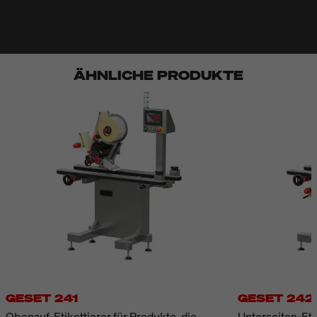
ÄHNLICHE PRODUKTE
GESET 241
GESET 242
Obenauf-Etikettierer für Produkte, die
Unterseiten-Etik