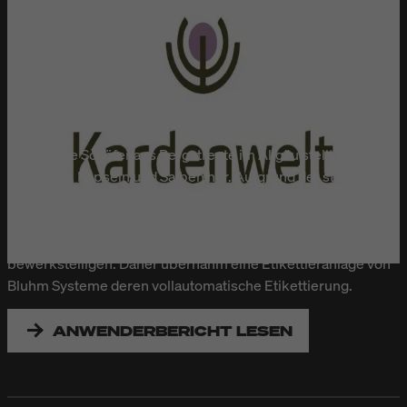
KARDENWELT
Die Familie Schöfer aus Bergatreute im Allgäu stellt seit 2007
Tinkturen, Kapseln und Salben her. Aufgrund der stark
steigenden Nachfrage und vermehrt auch
Auftragsproduktionen für Fremdmarken war die manuelle
Etikettierung der Produkte bald nicht mehr zu
bewerkstelligen. Daher übernahm eine Etikettieranlage von
Bluhm Systeme deren vollautomatische Etikettierung.
ANWENDERBERICHT LESEN