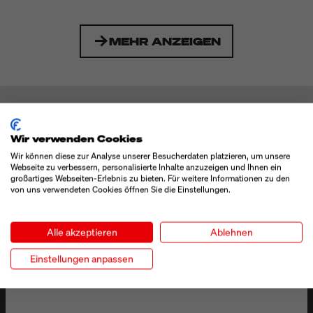
MEHR ANZEIGEN
DOWNLOADS
Datenblatt Geset 221 (PDF)
Wir verwenden Cookies
Wir können diese zur Analyse unserer Besucherdaten platzieren, um unsere
Technical Drawing Geset 221 (796,9 kB)
Webseite zu verbessern, personalisierte Inhalte anzuzeigen und Ihnen ein
großartiges Webseiten-Erlebnis zu bieten. Für weitere Informationen zu den
Produktübersicht Geset Etikettieranlagen (2,6 MB)
von uns verwendeten Cookies öffnen Sie die Einstellungen.
Alle akzeptieren
Ablehnen
ANWENDERBERICHTE
Einstellungen anpassen