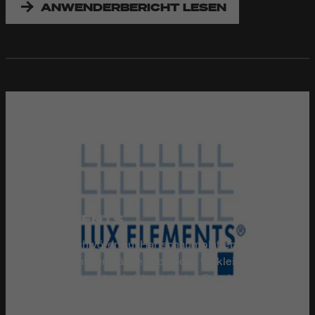
ANWENDERBERICHT LESEN
LUX ELEMENTS
Baddesigner schwören auf Hartschaumplatten. Mit ihnen
lassen sich nicht nur Wände und Böden verkleiden, sondern
auch ganze Elemente wie Waschtische, Duschtassen oder
Wannen gestalten. Die Lux Elements GmbH & Co. KG in
Leverkusen verfügt über eine ausgereifte Produktpalette