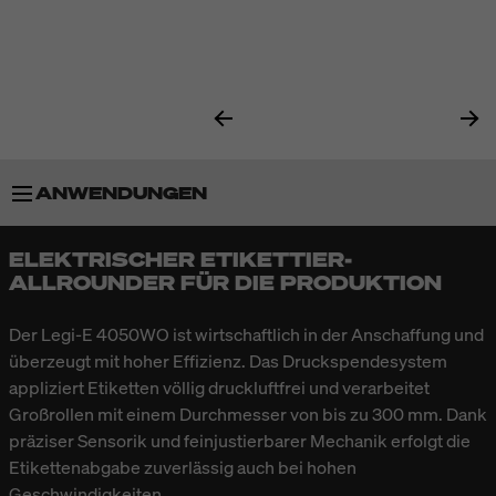
ANWENDUNGEN
ELEKTRISCHER ETIKETTIER-
BESONDERHEITEN
ALLROUNDER FÜR DIE PRODUKTION
APPLIKATOREN
Der Legi-E 4050WO ist wirtschaftlich in der Anschaffung und
überzeugt mit hoher Effizienz. Das Druckspendesystem
appliziert Etiketten völlig druckluftfrei und verarbeitet
DRUCKMODULE
Großrollen mit einem Durchmesser von bis zu 300 mm. Dank
präziser Sensorik und feinjustierbarer Mechanik erfolgt die
TECHNISCHE DATEN
Etikettenabgabe zuverlässig auch bei hohen
Geschwindigkeiten.