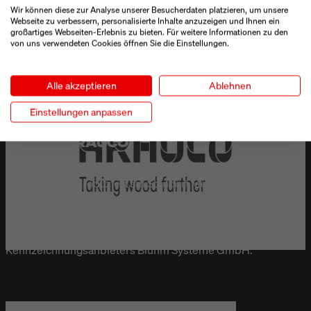
Wir können diese zur Analyse unserer Besucherdaten platzieren, um unsere
Webseite zu verbessern, personalisierte Inhalte anzuzeigen und Ihnen ein
großartiges Webseiten-Erlebnis zu bieten. Für weitere Informationen zu den
von uns verwendeten Cookies öffnen Sie die Einstellungen.
Alle akzeptieren
Ablehnen
Einstellungen anpassen
SONAE ARAUCO
Der portugiesisch-chilenische Holzwerkstoffhersteller
Sonae Arauco produziert am Standort Meppen MDF-Platten
in unterschiedlichsten Varianten. Gekennzeichnet werden
die Produkte von einer Etikettierer-Roboter-Kollaboration.
Dahinter steckt ein Etikettiersystem mit Spezialetiketten des
Kennzeichnungsanbieters Bluhm Systeme GmbH.