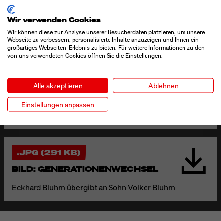
Wir verwenden Cookies
.PDF (360 KB)
Wir können diese zur Analyse unserer Besucherdaten platzieren, um unsere
Webseite zu verbessern, personalisierte Inhalte anzuzeigen und Ihnen ein
PRESSEMITTEILUNG
großartiges Webseiten-Erlebnis zu bieten. Für weitere Informationen zu den
von uns verwendeten Cookies öffnen Sie die Einstellungen.
Alle akzeptieren
Ablehnen
.TXT (3 KB)
Einstellungen anpassen
PRESSEMITTEILUNG
.JPG (291 KB)
BILD: GENERATIONENWECHSEL
Eckhard Bluhm übergibt an Sohn Volker Bluhm