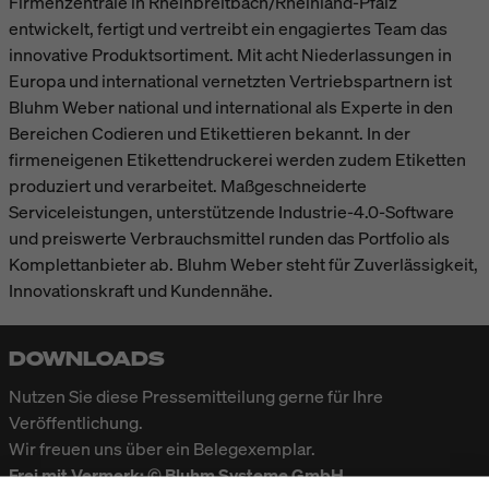
Firmenzentrale in Rheinbreitbach/Rheinland-Pfalz
entwickelt, fertigt und vertreibt ein engagiertes Team das
innovative Produktsortiment. Mit acht Niederlassungen in
Europa und international vernetzten Vertriebspartnern ist
Bluhm Weber national und international als Experte in den
Bereichen Codieren und Etikettieren bekannt. In der
firmeneigenen Etiketten­druckerei werden zudem Etiketten
produziert und verarbeitet. Maßgeschneiderte
Serviceleistungen, unterstützende Industrie-4.0-Software
und preiswerte Verbrauchsmittel runden das Portfolio als
Komplettanbieter ab. Bluhm Weber steht für Zuverlässigkeit,
Innovationskraft und Kundennähe.
DOWNLOADS
Nutzen Sie diese Pressemitteilung gerne für Ihre
Veröffentlichung.
Wir freuen uns über ein Belegexemplar.
Frei mit Vermerk: © Bluhm Systeme GmbH