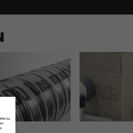
N
eite zu
en-
es