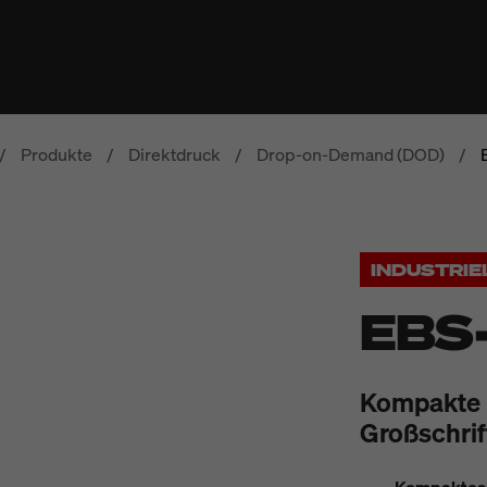
/
Produkte
/
Direktdruck
/
Drop-on-Demand (DOD)
/
INDUSTRIE
EBS
Kompakte L
Großschrif