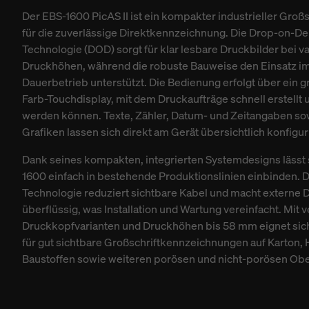
Der EBS-1600 PicAS II ist ein kompakter industrieller Groß
für die zuverlässige Direktkennzeichnung. Die Drop-on-D
Technologie (DOD) sorgt für klar lesbare Druckbilder bei v
Druckhöhen, während die robuste Bauweise den Einsatz im 
Dauerbetrieb unterstützt. Die Bedienung erfolgt über ein gr
Farb-Touchdisplay, mit dem Druckaufträge schnell erstellt 
werden können. Texte, Zähler, Datum- und Zeitangaben so
Grafiken lassen sich direkt am Gerät übersichtlich konfigur
Dank seines kompakten, integrierten Systemdesigns lässt 
1600 einfach in bestehende Produktionslinien einbinden. D
Technologie reduziert sichtbare Kabel und macht externe D
überflüssig, was Installation und Wartung vereinfacht. Mit
Druckkopfvarianten und Druckhöhen bis 58 mm eignet sic
für gut sichtbare Großschriftkennzeichnungen auf Karton, 
Baustoffen sowie weiteren porösen und nicht-porösen Obe