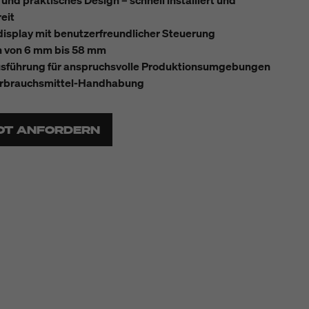
nd praktisches Design – schnell installiert und
eit
isplay mit benutzerfreundlicher Steuerung
 von 6 mm bis 58 mm
sführung für anspruchsvolle Produktionsumgebungen
rbrauchsmittel-Handhabung
OT ANFORDERN