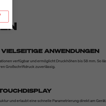
n
TEN
 VIELSEITIGE ANWENDUNGEN
ationen verfügbar und ermöglicht Druckhöhen bis 58 mm. So lä
en Großschriftdruck zuverlässig.
 TOUCHDISPLAY
truktur und erlaubt eine schnelle Parametrierung direkt am Gerät