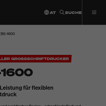
AT
SUCHE
EBS-1600
LLER GROSSSCHRIFTDRUCKER
-1600
eistung für flexiblen
tdruck