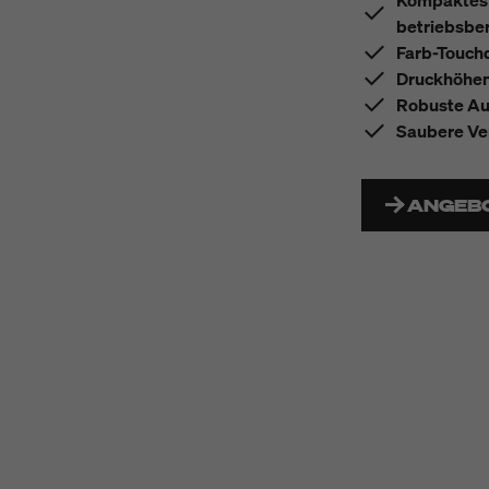
Kompaktes u
betriebsber
Farb-Touchd
Druckhöhen
Robuste Au
Saubere Ve
ANGEB