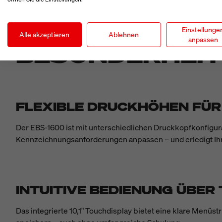
Einstellunge
Alle akzeptieren
Ablehnen
anpassen
BESONDERHEI
FLEXIBLE DRUCKHÖHEN FÜR
Der EBS-1600 ist mit unterschiedlichen Druckkopfkonfigur
Kennzeichnungsanforderungen anpassen – und erledigt Ihr
INTUITIVE BEDIENUNG ÜBER
Das integrierte 10,1" Touchdisplay bietet eine klare Menüs