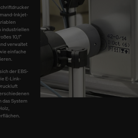
schriftdrucker
emand-Inkjet-
ariablen
industriellen
oßes 10,1"
und verwaltet
wie einfache
ieren.
sich der EBS-
ie E-Link-
ruckluft
 verschiedenen
h das System
Holz,
rflächen.