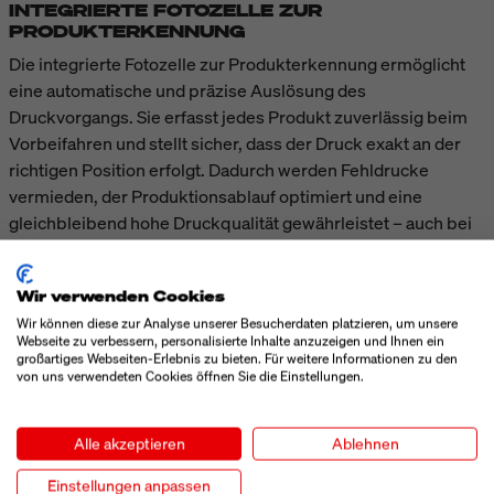
INTEGRIERTE FOTOZELLE ZUR
PRODUKTERKENNUNG
Die integrierte Fotozelle zur Produkterkennung ermöglicht
eine automatische und präzise Auslösung des
Druckvorgangs. Sie erfasst jedes Produkt zuverlässig beim
Vorbeifahren und stellt sicher, dass der Druck exakt an der
richtigen Position erfolgt. Dadurch werden Fehldrucke
vermieden, der Produktionsablauf optimiert und eine
gleichbleibend hohe Druckqualität gewährleistet – auch bei
hohen Geschwindigkeiten und variierenden
Produktabständen.
Wir verwenden Cookies
Wir können diese zur Analyse unserer Besucherdaten platzieren, um unsere
TECHNISCHE DATEN
Webseite zu verbessern, personalisierte Inhalte anzuzeigen und Ihnen ein
großartiges Webseiten-Erlebnis zu bieten. Für weitere Informationen zu den
von uns verwendeten Cookies öffnen Sie die Einstellungen.
MEHR ANZEIGEN
Alle akzeptieren
Ablehnen
Einstellungen anpassen