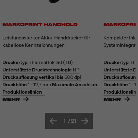
MARKOPRINT HANDHOLD
MARKOPRIN
Leistungsstarker Akku-Handdrucker für
Kompakter Inkje
kabellose Kennzeichnungen
Systemintegrat
Druckertyp
Thermal Ink Jet (TIJ)
Druckertyp
The
Unterstützte Drucktechnologie
HP
Unterstützte D
Druckauflösung vertikal bis
600 dpi
Druckauflösung 
Druckhöhe
1 - 12,7 mm
Maximale Anzahl an
Druckhöhe
1 - 
Produktionslinien
1
Produktionslin
MEHR
MEHR
1
/
21