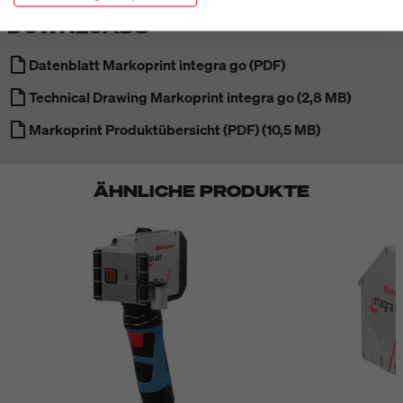
DOWNLOADS
Datenblatt Markoprint integra go (PDF)
Technical Drawing Markoprint integra go (2,8 MB)
Markoprint Produktübersicht (PDF) (10,5 MB)
ÄHNLICHE PRODUKTE