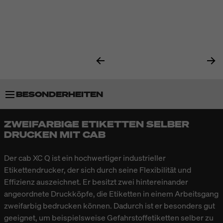
BESONDERHEITEN
ZWEIFARBIGE ETIKETTEN SELBER
TECHNISCHE DATEN
DRUCKEN MIT CAB
Der cab XC Q ist ein hochwertiger industrieller
Etikettendrucker, der sich durch seine Flexibilität und
Effizienz auszeichnet. Er besitzt zwei hintereinander
angeordnete Druckköpfe, die Etiketten in einem Arbeitsgang
zweifarbig bedrucken können. Dadurch ist er besonders gut
geeignet, um beispielsweise Gefahrstoffetiketten selber zu