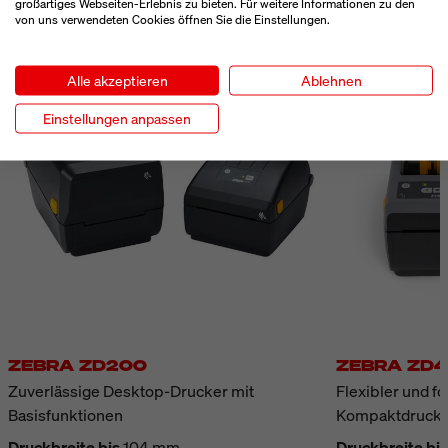
großartiges Webseiten-Erlebnis zu bieten. Für weitere Informationen zu den
von uns verwendeten Cookies öffnen Sie die Einstellungen.
ÄHNLICHE PRODUKTE
Alle akzeptieren
Ablehnen
Einstellungen anpassen
ZEBRA ZD200
ZEBRA ZD4
Zuverlässige Desktop-Drucker mit
Flexibler und fo
Basisfunktionen
Kompaktdruck
Druckbreite bis
104 mm
Druckbreite bis