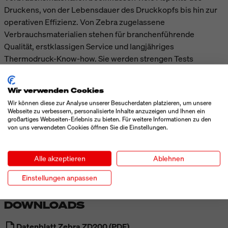
Druckens, von der Lebensdauer des Druckkopfs bis hin zur
operativen Effizienz. Von Zebra zugelassene
Verbrauchsmaterialien stehen für branchenführende
Qualität, erstklassigen Service und langjähriges
Thermodruck-Know-how. Sie werden strengen Tests
unterzogen, um eine optimierte Leistung Ihres Zebra-
Druckers zu gewährleisten.
Wir verwenden Cookies
Wir können diese zur Analyse unserer Besucherdaten platzieren, um unsere
Webseite zu verbessern, personalisierte Inhalte anzuzeigen und Ihnen ein
TECHNISCHE DATEN
großartiges Webseiten-Erlebnis zu bieten. Für weitere Informationen zu den
von uns verwendeten Cookies öffnen Sie die Einstellungen.
MEHR ANZEIGEN
Alle akzeptieren
Ablehnen
Einstellungen anpassen
DOWNLOADS
Datenblatt Zebra ZD200 (PDF)