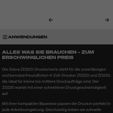
ANWENDUNGEN
ALLES WAS SIE BRAUCHEN – ZUM
BESONDERHEITEN
ERSCHWINGLICHEN PREIS
TECHNISCHE DATEN
Die Zebra ZD200-Druckerserie steht für die zuverlässigen
und benutzerfreundlichen 4-Zoll-Drucker ZD220 und ZD230,
die ideal für kleine bis mittlere Druckaufträge sind. Der
ZD230 wartet mit einer schnelleren Druckgeschwindigkeit
auf.
Mit ihrer kompakten Bauweise passen die Drucker perfekt in
jede Arbeitsumgebung. Gleichzeitig bieten sie schnelle