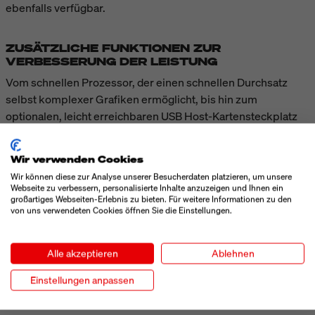
ebenfalls verfügbar.
ZUSÄTZLICHE FUNKTIONEN ZUR
VERBESSERUNG DER LEISTUNG
Vom schnellen Prozessor, der einen schnellen Durchsatz
selbst komplexer Grafiken ermöglicht, bis hin zum
optionalen, leicht erreichbaren USB Host-Kartensteckplatz
an der Rückseite des Druckers: Der ZT510 optimiert die
Leistung, wo es nur möglich ist. Und dynamische QR-Codes
Wir verwenden Cookies
bieten zusätzlichen webbasierten Support auf Abruf zur
Wir können diese zur Analyse unserer Besucherdaten platzieren, um unsere
schnellen Lösung von Druckerstörungen.
Webseite zu verbessern, personalisierte Inhalte anzuzeigen und Ihnen ein
großartiges Webseiten-Erlebnis zu bieten. Für weitere Informationen zu den
von uns verwendeten Cookies öffnen Sie die Einstellungen.
TECHNISCHE DATEN
Alle akzeptieren
Ablehnen
Einstellungen anpassen
MEHR ANZEIGEN