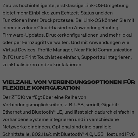
Zebras hochintelligente, erstklassige Link-OS-Umgebung
bietet mehr Einblicke zum Echtzeit-Status und den
Funktionen Ihrer Druckprozesse. Bei Link-OS können Sie mit
einer einzelnen Cloud-basierten Anwendung Routing,
Firmware-Updates, Druckerkonfigurationen und mehr lokal
oder per Fernzugriff verwalten. Und mit Anwendungen wie
Virtual Devices, Profile Manager, Near Field Communication
(NFC) und Print Touch ist es einfach, Support zu integrieren,
zu aktualisieren und zu kontaktieren.
VIELZAHL VON VERBINDUNGSOPTIONEN FÜR
FLEXIBLE KONFIGURATION
Der ZT510 verfügt über eine Reihe von
Verbindungsmöglichkeiten, z. B. USB, seriell, Gigabit-
Ethernet und Bluetooth® LE, und lässt sich dadurch einfach in
vorhandene Systeme integrieren und in verschiedene
Netzwerke einbinden. Optional sind eine parallele
Schnittstelle, 802.11a/c mit Bluetooth® 4.0, USB Host und IPv6