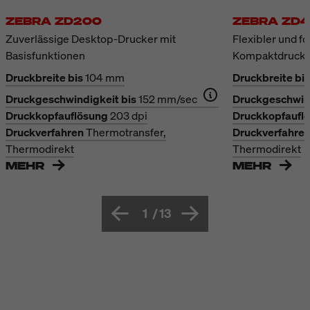
ZEBRA ZD200
ZEBRA ZD4
Zuverlässige Desktop-Drucker mit
Flexibler und fo
Basisfunktionen
Kompaktdruck
Druckbreite bis
104 mm
Druckbreite bis
Druckgeschwindigkeit bis
152 mm/sec
Druckgeschwind
Druckkopfauflösung
203 dpi
Druckkopfaufl
Druckverfahren
Thermotransfer,
Druckverfahre
Thermodirekt
Thermodirekt
MEHR
MEHR
1
/
13