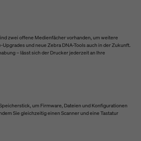
sind zwei offene Medienfächer vorhanden, um weitere
-Upgrades und neue Zebra DNA-Tools auch in der Zukunft.
abung – lässt sich der Drucker jederzeit an Ihre
Speicherstick, um Firmware, Dateien und Konfigurationen
ndem Sie gleichzeitig einen Scanner und eine Tastatur