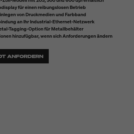
6-Zoll-Modell mit 203, 300 und 600 dpi erhältlich
display für einen reibungslosen Betrieb
Einlegen von Druckmedien und Farbband
indung an Ihr Industrial-Ethernet-Netzwerk
al-Tagging-Option für Metallbehälter
ionen hinzufügbar, wenn sich Anforderungen ändern
OT ANFORDERN