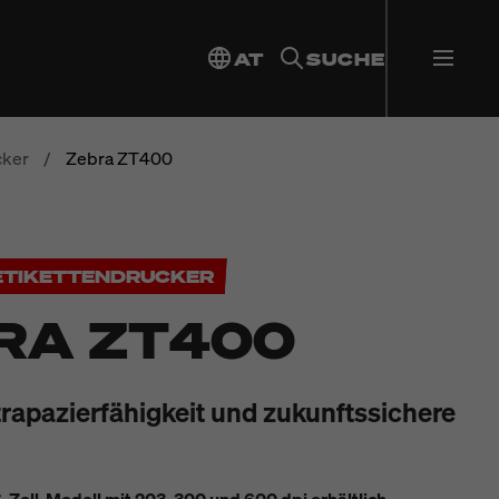
AT
SUCHE
cker
/
Zebra ZT400
ETIKETTENDRUCKER
RA ZT400
rapazierfähigkeit und zukunftssichere