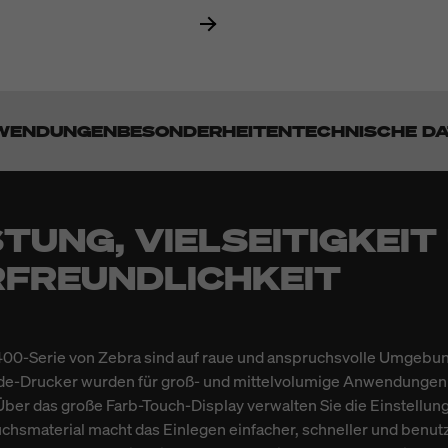
WENDUNGEN
BESONDERHEITEN
TECHNISCHE D
TUNG, VIELSEITIGKEIT
FREUNDLICHKEIT
400-Serie von Zebra sind auf raue und anspruchsvolle Umgebun
de-Drucker wurden für groß- und mittelvolumige Anwendungen s
Über das große Farb-Touch-Display verwalten Sie die Einstellun
uchsmaterial macht das Einlegen einfacher, schneller und benut