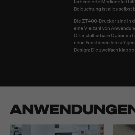
farbcodierte Medienpfad hil
Beleuchtung ist alles selbst
Die ZT400-Drucker sind in d
eine Vielzahl von Anwendung
Ort installierbare Optionen
neue Funktionen hinzufügen,
Design: Die zweifach klapp
ANWENDUNGE