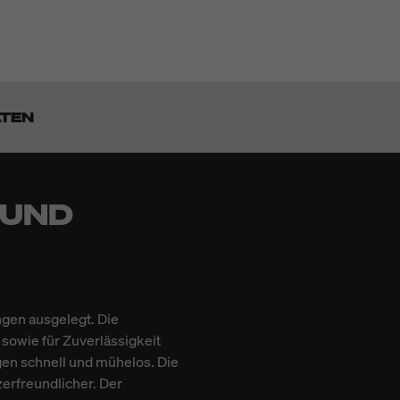
ATEN
 UND
gen ausgelegt. Die
owie für Zuverlässigkeit
gen schnell und mühelos. Die
zerfreundlicher. Der