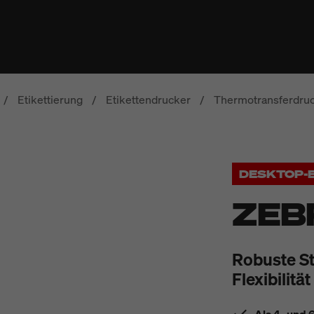
/
Etikettierung
/
Etikettendrucker
/
Thermotransferdru
DESKTOP-
ZEB
Robuste St
Flexibilität