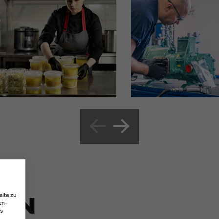
TEN
eite zu
en-
es