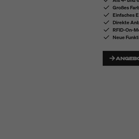
Als 4- und 
Großes Farb
Einfaches 
Direkte Anb
RFID-On-Met
Neue Funkt
ANGEB